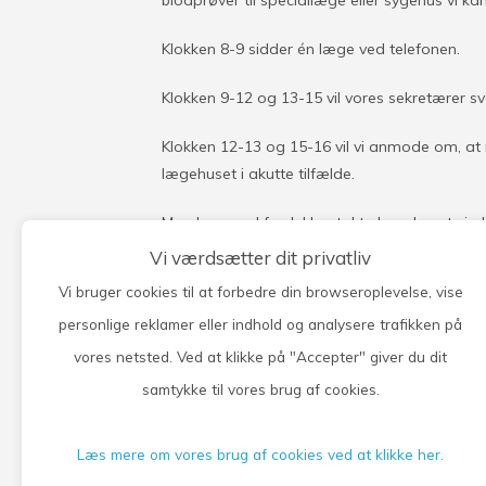
blodprøver til speciallæge eller sygehus vi kan
Klokken 8-9 sidder én læge ved telefonen.
Klokken 9-12 og 13-15 vil vores sekretærer sv
Klokken 12-13 og 15-16 vil vi anmode om, at
lægehuset i akutte tilfælde.
Man kan med fordel kontakte lægehuset via h
sig om receptfornyelse, tidsbestilling eller kor
Vi værdsætter dit privatliv
sygeplejerske. Man kan også få svar vedrøren
Vi bruger cookies til at forbedre din browseroplevelse, vise
mm. Se under
selvbetjening
.
personlige reklamer eller indhold og analysere trafikken på
Mails er beregnet til korte, ikke hastende bes
vores netsted. Ved at klikke på "Accepter" giver du dit
Der er
svarfrist på 5 hverdage
.
samtykke til vores brug af cookies.
I tilfælde af kursus, ferie eller andet, kan d
Læs mere om vores brug af cookies ved at klikke her.
lukkes kl. 14.00.