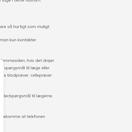
 tage i dette tidsrum.
are så hurtigt som muligt.
 man kun kontakter
jemmesiden, hvis det drejer
te spørgsmål til læge eller
de blodprøver, celleprøver
keder/spørgsmål til lægerne.
et forekomme at telefonen