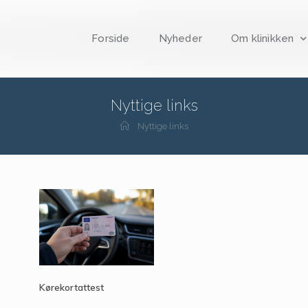
Forside
Nyheder
Om klinikken
Nyttige links
Nyttige links
Kørekortattest