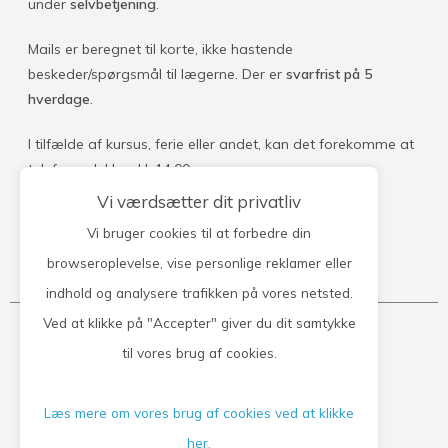
under
selvbetjening
.
Mails er beregnet til korte, ikke hastende
beskeder/spørgsmål til lægerne. Der er
svarfrist på 5
hverdage
.
I tilfælde af kursus, ferie eller andet, kan det forekomme at
telefonen lukkes kl. 14.00.
Vi værdsætter dit privatliv
Vi bruger cookies til at forbedre din
browseroplevelse, vise personlige reklamer eller
Kontakt klinikken
indhold og analysere trafikken på vores netsted.
Ved at klikke på "Accepter" giver du dit samtykke
Tandsbjerg Lægehus
til vores brug af cookies.
Tandsbjerg 12
Læs mere om vores brug af cookies ved at klikke
6400 Sønderborg
Tlf.: 74 42 12 01
her.