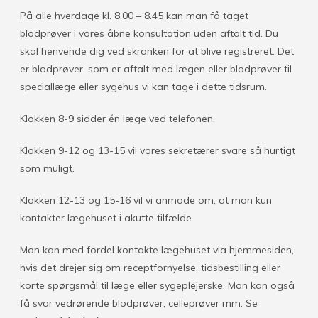
På alle hverdage kl. 8.00 – 8.45 kan man få taget
blodprøver i vores åbne konsultation uden aftalt tid. Du
skal henvende dig ved skranken for at blive registreret. Det
er blodprøver, som er aftalt med lægen eller blodprøver til
speciallæge eller sygehus vi kan tage i dette tidsrum.
Klokken 8-9 sidder én læge ved telefonen.
Klokken 9-12 og 13-15 vil vores sekretærer svare så hurtigt
som muligt.
Klokken 12-13 og 15-16 vil vi anmode om, at man kun
kontakter lægehuset i akutte tilfælde.
Man kan med fordel kontakte lægehuset via hjemmesiden,
hvis det drejer sig om receptfornyelse, tidsbestilling eller
korte spørgsmål til læge eller sygeplejerske. Man kan også
få svar vedrørende blodprøver, celleprøver mm. Se