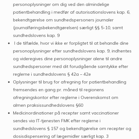
personoplysninger om dig ved den almindelige
patientbehandling i medfør af autorisationslovens kap. 6,
bekendtgørelse om sundhedspersoners journaler
(journalføringsbekendtgørelsen) særligt §§ 5-10, samt
sundhedslovens kap. 9
I de tilfælde, hvor vi ikke er forpligtet til at behandle dine
personoplysninger efter sundhedslovens kap. 9, indhentes
og videregives dine personoplysninger alene til andre
sundhedspersoner med dit forudgående samtykke efter
reglerne i sundhedslovens § 42a – 42e
Oplysninger til brug for afregning for patientbehandling
fremsendes en gang pr. måned til regionens
afregningskontor efter reglerne i Overenskomst om
almen praksissundhedslovens §60
Medicinordinationer på recepter samt vaccinationer
sendes via IT-tjenesten FMK efter reglerne i
sundhedslovens § 157 og bekendtgørelse om recepter og
dosisdispensering af lægemidler særligt kap. 3