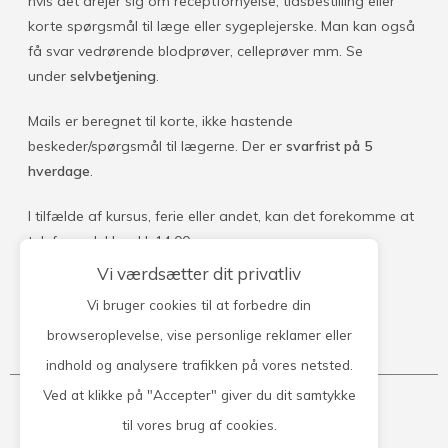
hvis det drejer sig om receptfornyelse, tidsbestilling eller
korte spørgsmål til læge eller sygeplejerske. Man kan også
få svar vedrørende blodprøver, celleprøver mm. Se
under
selvbetjening
.
Mails er beregnet til korte, ikke hastende
beskeder/spørgsmål til lægerne. Der er
svarfrist på 5
hverdage
.
I tilfælde af kursus, ferie eller andet, kan det forekomme at
telefonen lukkes kl. 14.00.
Vi værdsætter dit privatliv
Vi bruger cookies til at forbedre din
browseroplevelse, vise personlige reklamer eller
Kontakt klinikken
indhold og analysere trafikken på vores netsted.
Ved at klikke på "Accepter" giver du dit samtykke
Tandsbjerg Lægehus
til vores brug af cookies.